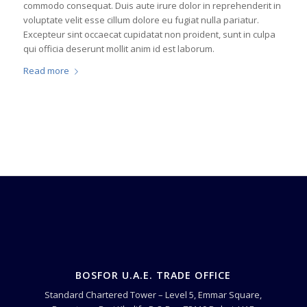
commodo consequat. Duis aute irure dolor in reprehenderit in
voluptate velit esse cillum dolore eu fugiat nulla pariatur.
Excepteur sint occaecat cupidatat non proident, sunt in culpa
qui officia deserunt mollit anim id est laborum.
Read more
BOSFOR U.A.E. TRADE OFFICE
Standard Chartered Tower – Level 5, Emmar Square,