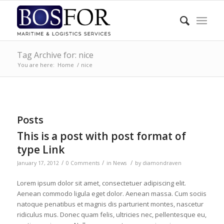
Tag Archive for: nice
You are here:
Home
/
nice
Posts
This is a post with post format of
type Link
/
/
/
January 17, 2012
0 Comments
in
News
by
diamondraven
Lorem ipsum dolor sit amet, consectetuer adipiscing elit.
Aenean commodo ligula eget dolor. Aenean massa. Cum sociis
natoque penatibus et magnis dis parturient montes, nascetur
ridiculus mus. Donec quam felis, ultricies nec, pellentesque eu,