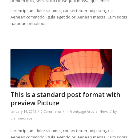
pretium quis, sem. Nulla consequat massa quis enim.
Lorem ipsum dolor sit amet, consectetuer adipiscing elit.
Aenean commodo ligula eget dolor. Aenean massa. Cum sociis
natoque penatibus.
This is a standard post format with
preview Picture
/
/
/
January 14, 2012
0 Comments
in
Frontpage Article
,
News
by
diamondraven
Lorem ipsum dolor sit amet, consectetuer adipiscing elit.
Aenean commodo ligula eget dolor. Aenean massa. Cum sociis