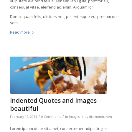
vulputate eleifend tellus. Aenean leo ligula, porttitor eu,
consequat vitae, eleifend ac, enim. Aliquam lor
Donec quam felis, ultricies nec, pellentesque eu, pretium quis,
sem.
Read more
Indented Quotes and Images –
beautiful
/
/
/
February 12, 2011
0 Comments
in
Images
by
diamondraven
Lorem ipsum dolor sit amet, consectetuer adipiscing elit.