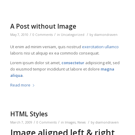
A Post without Image
/
/
/
May 7, 2010
0 Comments
in
Uncategorized
by
diamondraven
Ut enim ad minim veniam, quis nostrud
exercitation ullamco
laboris nisi ut aliquip ex ea commodo consequat.
Lorem ipsum dolor sit amet,
consectetur
adipisicing elit, sed
do eiusmod tempor incididunt ut labore et dolore
magna
aliqua
.
Read more
HTML Styles
/
/
/
March 7, 2009
0 Comments
in
Images
,
News
by
diamondraven
Image aligned left & right