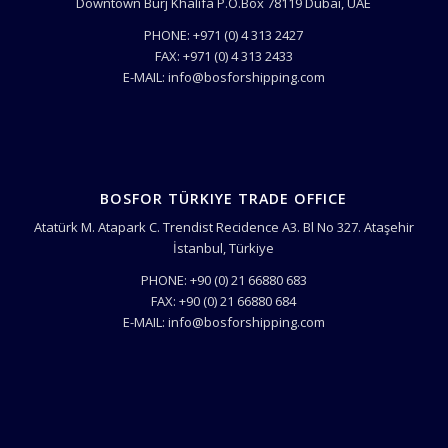
Downtown Burj Khalifa P.O.Box 78119 Dubai, UAE
PHONE: +971 (0) 4 313 2427
FAX: +971 (0) 4 313 2433
E-MAIL: info@bosforshipping.com
BOSFOR TÜRKIYE TRADE OFFICE
Atatürk M. Atapark C. Trendist Recidence A3. Bl No 327. Ataşehir
İstanbul, Türkiye
PHONE: +90 (0) 21 66880 683
FAX: +90 (0) 21 66880 684
E-MAIL: info@bosforshipping.com