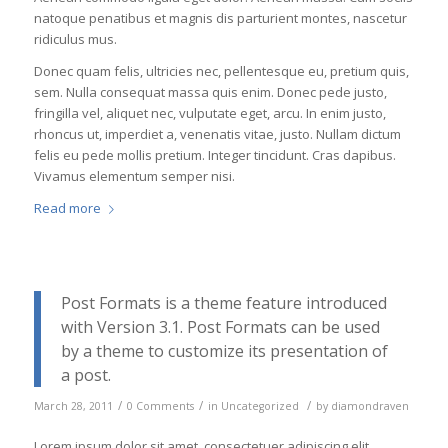
natoque penatibus et magnis dis parturient montes, nascetur
ridiculus mus.
Donec quam felis, ultricies nec, pellentesque eu, pretium quis,
sem. Nulla consequat massa quis enim. Donec pede justo,
fringilla vel, aliquet nec, vulputate eget, arcu. In enim justo,
rhoncus ut, imperdiet a, venenatis vitae, justo. Nullam dictum
felis eu pede mollis pretium. Integer tincidunt. Cras dapibus.
Vivamus elementum semper nisi.
Read more
Post Formats is a theme feature introduced
with Version 3.1. Post Formats can be used
by a theme to customize its presentation of
a post.
/
/
/
March 28, 2011
0 Comments
in
Uncategorized
by
diamondraven
Lorem ipsum dolor sit amet, consectetuer adipiscing elit.