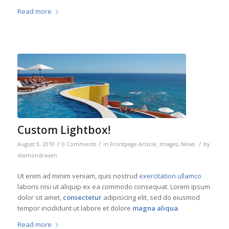
Read more
Custom Lightbox!
/
/
/
August 9, 2010
0 Comments
in
Frontpage Article
,
Images
,
News
by
diamondraven
Ut enim ad minim veniam, quis nostrud
exercitation ullamco
laboris nisi ut aliquip ex ea commodo consequat. Lorem ipsum
dolor sit amet,
consectetur
adipisicing elit, sed do eiusmod
tempor incididunt ut labore et dolore
magna aliqua
.
Read more