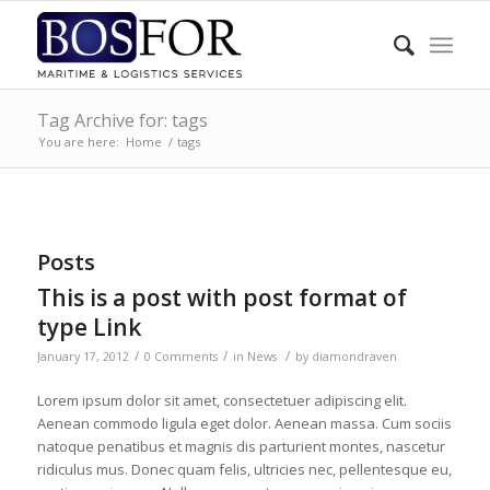
Tag Archive for: tags
You are here:
Home
/
tags
Posts
This is a post with post format of
type Link
/
/
/
January 17, 2012
0 Comments
in
News
by
diamondraven
Lorem ipsum dolor sit amet, consectetuer adipiscing elit.
Aenean commodo ligula eget dolor. Aenean massa. Cum sociis
natoque penatibus et magnis dis parturient montes, nascetur
ridiculus mus. Donec quam felis, ultricies nec, pellentesque eu,