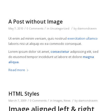
A Post without Image
/
/
/
May 7, 2010
0 Comments
in
Uncategorized
by
diamondraven
Ut enim ad minim veniam, quis nostrud
exercitation ullamco
laboris nisi ut aliquip ex ea commodo consequat.
Lorem ipsum dolor sit amet,
consectetur
adipisicing elit, sed
do eiusmod tempor incididunt ut labore et dolore
magna
aliqua
.
Read more
HTML Styles
/
/
/
March 7, 2009
0 Comments
in
Images
,
News
by
diamondraven
Image aligned left & right