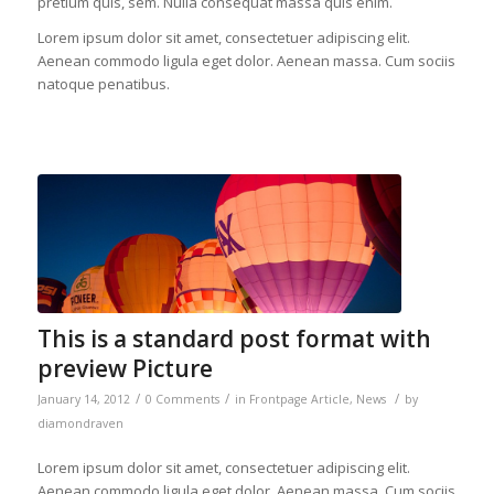
pretium quis, sem. Nulla consequat massa quis enim.
Lorem ipsum dolor sit amet, consectetuer adipiscing elit.
Aenean commodo ligula eget dolor. Aenean massa. Cum sociis
natoque penatibus.
This is a standard post format with
preview Picture
/
/
/
January 14, 2012
0 Comments
in
Frontpage Article
,
News
by
diamondraven
Lorem ipsum dolor sit amet, consectetuer adipiscing elit.
Aenean commodo ligula eget dolor. Aenean massa. Cum sociis