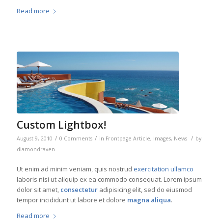
Read more
Custom Lightbox!
/
/
/
August 9, 2010
0 Comments
in
Frontpage Article
,
Images
,
News
by
diamondraven
Ut enim ad minim veniam, quis nostrud
exercitation ullamco
laboris nisi ut aliquip ex ea commodo consequat. Lorem ipsum
dolor sit amet,
consectetur
adipisicing elit, sed do eiusmod
tempor incididunt ut labore et dolore
magna aliqua
.
Read more