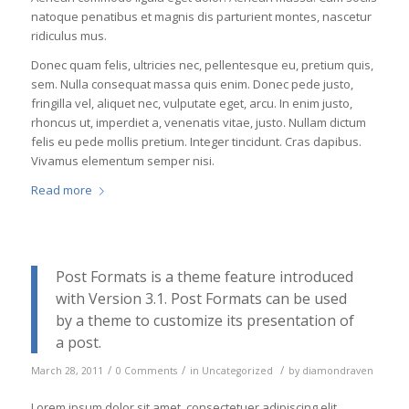
natoque penatibus et magnis dis parturient montes, nascetur
ridiculus mus.
Donec quam felis, ultricies nec, pellentesque eu, pretium quis,
sem. Nulla consequat massa quis enim. Donec pede justo,
fringilla vel, aliquet nec, vulputate eget, arcu. In enim justo,
rhoncus ut, imperdiet a, venenatis vitae, justo. Nullam dictum
felis eu pede mollis pretium. Integer tincidunt. Cras dapibus.
Vivamus elementum semper nisi.
Read more
Post Formats is a theme feature introduced
with Version 3.1. Post Formats can be used
by a theme to customize its presentation of
a post.
/
/
/
March 28, 2011
0 Comments
in
Uncategorized
by
diamondraven
Lorem ipsum dolor sit amet, consectetuer adipiscing elit.