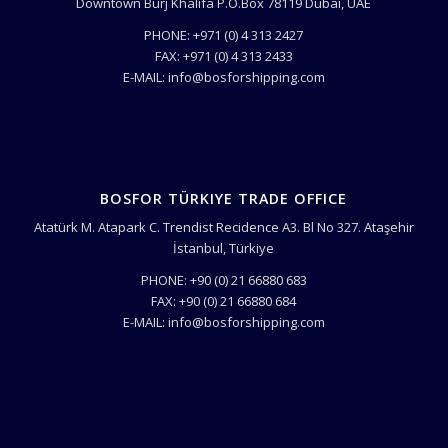
Downtown Burj Khalifa P.O.Box 78119 Dubai, UAE
PHONE: +971 (0) 4 313 2427
FAX: +971 (0) 4 313 2433
E-MAIL: info@bosforshipping.com
BOSFOR TÜRKIYE TRADE OFFICE
Atatürk M. Atapark C. Trendist Recidence A3. Bl No 327. Ataşehir
İstanbul, Türkiye
PHONE: +90 (0) 21 66880 683
FAX: +90 (0) 21 66880 684
E-MAIL: info@bosforshipping.com