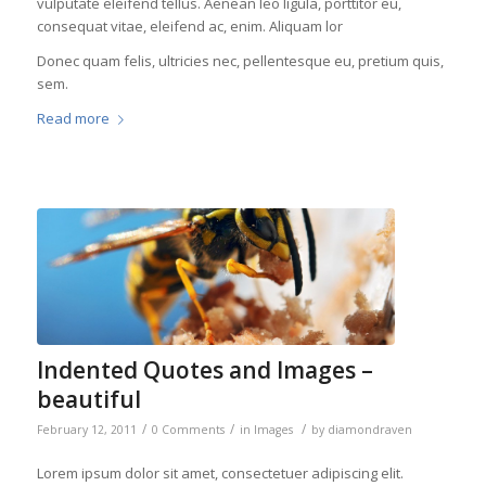
vulputate eleifend tellus. Aenean leo ligula, porttitor eu,
consequat vitae, eleifend ac, enim. Aliquam lor
Donec quam felis, ultricies nec, pellentesque eu, pretium quis,
sem.
Read more
Indented Quotes and Images –
beautiful
/
/
/
February 12, 2011
0 Comments
in
Images
by
diamondraven
Lorem ipsum dolor sit amet, consectetuer adipiscing elit.