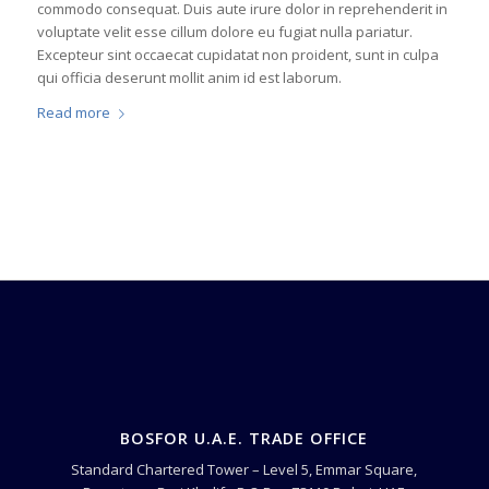
commodo consequat. Duis aute irure dolor in reprehenderit in
voluptate velit esse cillum dolore eu fugiat nulla pariatur.
Excepteur sint occaecat cupidatat non proident, sunt in culpa
qui officia deserunt mollit anim id est laborum.
Read more
BOSFOR U.A.E. TRADE OFFICE
Standard Chartered Tower – Level 5, Emmar Square,